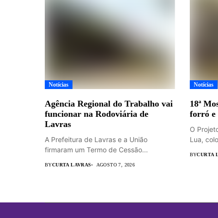
Notícias
Notícias
Agência Regional do Trabalho vai
18ª Mos
funcionar na Rodoviária de
forró e
Lavras
O Projet
A Prefeitura de Lavras e a União
Lua, colo
firmaram um Termo de Cessão...
BY
CURTA 
BY
CURTA LAVRAS
AGOSTO 7, 2026