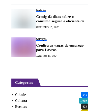
Notícias
Cemig dá dicas sobre o
consumo seguro e eficiente de
energia elétrica
OUTUBRO 15, 2023
Serviços
Confira as vagas de emprego
para Lavras
JANEIRO 15, 2024
Categorias
Cidade
141
Cultura
1.019
Eventos
423