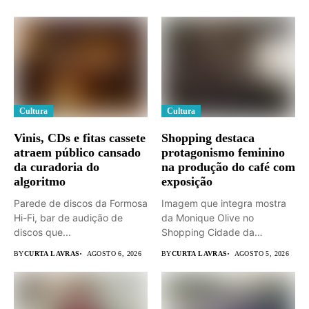
Cultura
Cultura
Vinis, CDs e fitas cassete
Shopping destaca
atraem público cansado
protagonismo feminino
da curadoria do
na produção do café com
algoritmo
exposição
Parede de discos da Formosa
Imagem que integra mostra
Hi-Fi, bar de audição de
da Monique Olive no
discos que...
Shopping Cidade da
Serra. ...
BY
CURTA LAVRAS
AGOSTO 6, 2026
BY
CURTA LAVRAS
AGOSTO 5, 2026