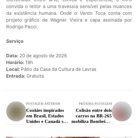
convida o leitor a uma travessia sensível pelas nuances
da existência humana.
Onde o Vento Toca
conta com
projeto gráfico de Wagner Vieira e capa assinada por
Rodrigo Pecci.
Serviço
Data:
20 de agosto de 2026
Horário:
19h
Local:
Pátio da Casa da Cultura de Lavras
Entrada:
Gratuita
POSTAGEM ANTERIOR
PRÓXIMA POSTAGEM
Cookies inspirados
Colisão entre dois
em Brasil, Estados
carros na BR-265
Unidos e Canadá são
mobiliza Bombeiros
destaque no Arte,
e SAMU
Cultura e Sabores