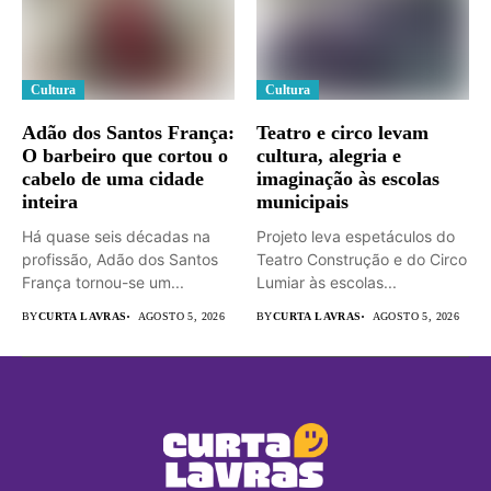
Cultura
Cultura
Adão dos Santos França:
Teatro e circo levam
O barbeiro que cortou o
cultura, alegria e
cabelo de uma cidade
imaginação às escolas
inteira
municipais
Há quase seis décadas na
Projeto leva espetáculos do
profissão, Adão dos Santos
Teatro Construção e do Circo
França tornou-se um...
Lumiar às escolas...
BY
CURTA LAVRAS
AGOSTO 5, 2026
BY
CURTA LAVRAS
AGOSTO 5, 2026