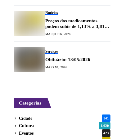
Notícias
Preços dos medicamentos
podem subir de 1,13% a 3,81%
a partir de abril
MARÇO 16, 2026
Serviços
Obituário: 18/05/2026
MAIO 18, 2026
Categorias
Cidade
141
Cultura
1.020
Eventos
423