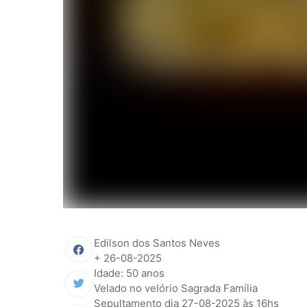
Edilson dos Santos Neves
+ 26-08-2025
Idade: 50 anos
Velado no velório Sagrada Família
Sepultamento dia 27-08-2025 às 16hs