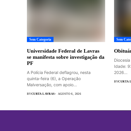
Sem Categoria
Sem Cate
Universidade Federal de Lavras
Obituár
se manifesta sobre investigação da
Diocesia
PF
Idade: 9
A Polícia Federal deflagrou, nesta
2026...
quinta-feira (6), a Operação
BY
CURTA 
Malversação, com apoio...
BY
CURTA LAVRAS
AGOSTO 6, 2026