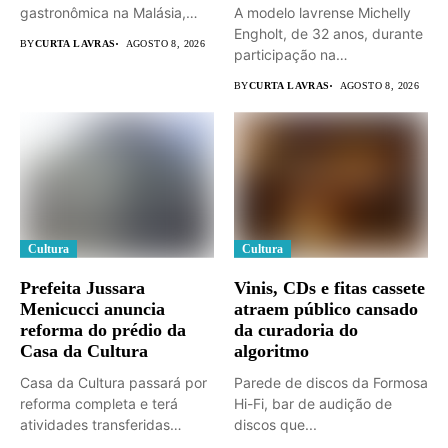
gastronômica na Malásia,
A modelo lavrense Michelly
fortalecendo o...
Engholt, de 32 anos, durante
BY
CURTA LAVRAS
AGOSTO 8, 2026
participação na
Copenhagen...
BY
CURTA LAVRAS
AGOSTO 8, 2026
Cultura
Cultura
Prefeita Jussara
Vinis, CDs e fitas cassete
Menicucci anuncia
atraem público cansado
reforma do prédio da
da curadoria do
Casa da Cultura
algoritmo
Casa da Cultura passará por
Parede de discos da Formosa
reforma completa e terá
Hi-Fi, bar de audição de
atividades transferidas
discos que...
para...