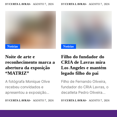
BY
CURTA LAVRAS
AGOSTO 7, 2026
BY
CURTA LAVRAS
AGOSTO 7, 2026
Notícias
Notícias
Noite de arte e
Filho do fundador do
reconhecimento marca a
CRIA de Lavras mira
abertura da exposição
Los Angeles e mantém
“MATRIZ”
legado filho do pai
A fotógrafa Monique Olive
Filho de Fernando Oliveira,
recebeu convidados e
fundador do CRIA Lavras, o
apresentou a exposição
decatleta Pedro Oliveira...
“MATRIZ –...
BY
CURTA LAVRAS
AGOSTO 7, 2026
BY
CURTA LAVRAS
AGOSTO 7, 2026