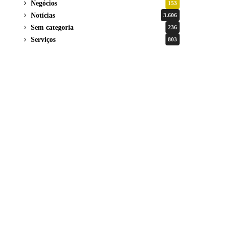
Negócios
153
Notícias
3.606
Sem categoria
236
Serviços
803