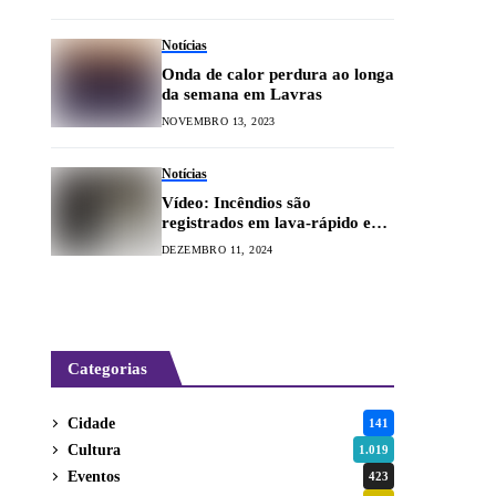
Notícias
Onda de calor perdura ao longa
da semana em Lavras
NOVEMBRO 13, 2023
Notícias
Vídeo: Incêndios são
registrados em lava-rápido e
galpão de fazenda
DEZEMBRO 11, 2024
Categorias
Cidade
141
Cultura
1.019
Eventos
423