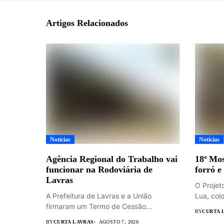
Artigos Relacionados
Notícias
Notícias
Agência Regional do Trabalho vai
18ª Mos
funcionar na Rodoviária de
forró e
Lavras
O Projet
A Prefeitura de Lavras e a União
Lua, colo
firmaram um Termo de Cessão...
BY
CURTA 
BY
CURTA LAVRAS
AGOSTO 7, 2026