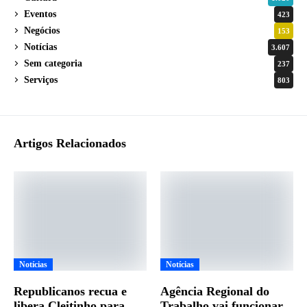
Eventos
423
Negócios
153
Notícias
3.607
Sem categoria
237
Serviços
803
Artigos Relacionados
Notícias
Notícias
Republicanos recua e
Agência Regional do
libera Cleitinho para
Trabalho vai funcionar