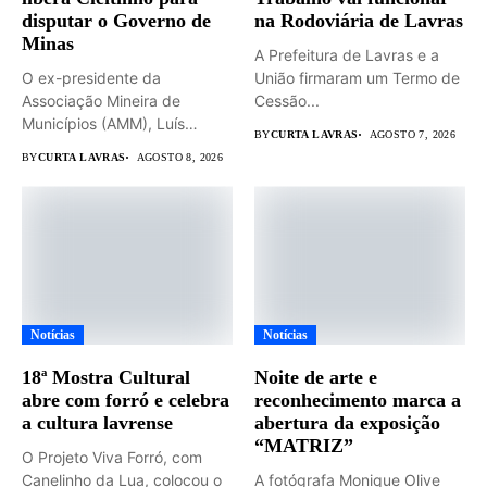
disputar o Governo de
na Rodoviária de Lavras
Minas
A Prefeitura de Lavras e a
O ex-presidente da
União firmaram um Termo de
Associação Mineira de
Cessão...
Municípios (AMM), Luís
BY
CURTA LAVRAS
AGOSTO 7, 2026
Eduardo Falcão será...
BY
CURTA LAVRAS
AGOSTO 8, 2026
Notícias
Notícias
18ª Mostra Cultural
Noite de arte e
abre com forró e celebra
reconhecimento marca a
a cultura lavrense
abertura da exposição
“MATRIZ”
O Projeto Viva Forró, com
Canelinho da Lua, colocou o
A fotógrafa Monique Olive