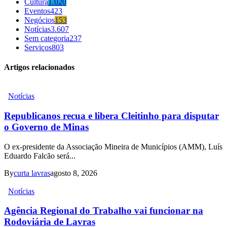
Cultura
1.020
Eventos
423
Negócios
153
Notícias
3.607
Sem categoria
237
Serviços
803
Artigos relacionados
Notícias
Republicanos recua e libera Cleitinho para disputar
o Governo de Minas
O ex-presidente da Associação Mineira de Municípios (AMM), Luís
Eduardo Falcão será...
By
curta lavras
agosto 8, 2026
Notícias
Agência Regional do Trabalho vai funcionar na
Rodoviária de Lavras