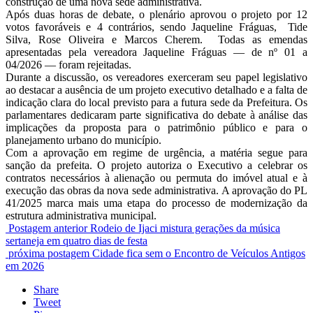
construção de uma nova sede administrativa.
Após duas horas de debate, o plenário aprovou o projeto por 12
votos favoráveis e 4 contrários, sendo Jaqueline Fráguas, Tide
Silva, Rose Oliveira e Marcos Cherem. Todas as emendas
apresentadas pela vereadora Jaqueline Fráguas — de nº 01 a
04/2026 — foram rejeitadas.
Durante a discussão, os vereadores exerceram seu papel legislativo
ao destacar a ausência de um projeto executivo detalhado e a falta de
indicação clara do local previsto para a futura sede da Prefeitura. Os
parlamentares dedicaram parte significativa do debate à análise das
implicações da proposta para o patrimônio público e para o
planejamento urbano do município.
Com a aprovação em regime de urgência, a matéria segue para
sanção da prefeita. O projeto autoriza o Executivo a celebrar os
contratos necessários à alienação ou permuta do imóvel atual e à
execução das obras da nova sede administrativa. A aprovação do PL
41/2025 marca mais uma etapa do processo de modernização da
estrutura administrativa municipal.
Postagem anterior
Rodeio de Ijaci mistura gerações da música
sertaneja em quatro dias de festa
próxima postagem
Cidade fica sem o Encontro de Veículos Antigos
em 2026
Share
Tweet