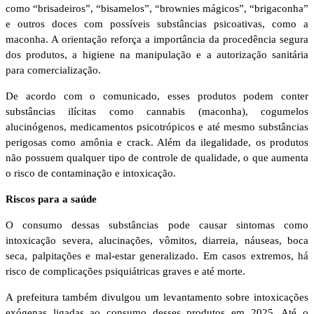
como “brisadeiros”, “bisamelos”, “brownies mágicos”, “brigaconha”
e outros doces com possíveis substâncias psicoativas, como a
maconha. A orientação reforça a importância da procedência segura
dos produtos, a higiene na manipulação e a autorização sanitária
para comercialização.
De acordo com o comunicado, esses produtos podem conter
substâncias ilícitas como cannabis (maconha), cogumelos
alucinógenos, medicamentos psicotrópicos e até mesmo substâncias
perigosas como amônia e crack. Além da ilegalidade, os produtos
não possuem qualquer tipo de controle de qualidade, o que aumenta
o risco de contaminação e intoxicação.
Riscos para a saúde
O consumo dessas substâncias pode causar sintomas como
intoxicação severa, alucinações, vômitos, diarreia, náuseas, boca
seca, palpitações e mal-estar generalizado. Em casos extremos, há
risco de complicações psiquiátricas graves e até morte.
A prefeitura também divulgou um levantamento sobre intoxicações
exógenas ligadas ao consumo desses produtos em 2025. Até o