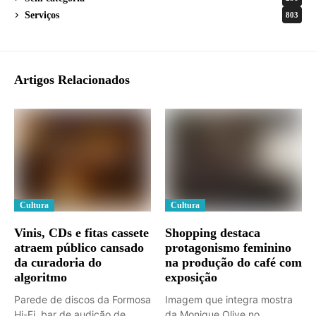
Serviços
803
Artigos Relacionados
Cultura
Cultura
Vinis, CDs e fitas cassete
Shopping destaca
atraem público cansado
protagonismo feminino
da curadoria do
na produção do café com
algoritmo
exposição
Parede de discos da Formosa
Imagem que integra mostra
Hi-Fi, bar de audição de
da Monique Olive no