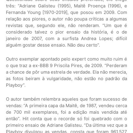
três: “Adriane Galisteu (1995), Maitê Proença (1996), e
Fernanda Young [1970-2019], que posou em 2009. Com
relação aos piores, o autor não poupa críticas a algumas
revistas que, segundo ele, não renderam. “Um que é
considerado talvez o pior ensaio da história, é o de
janeiro de 2007, com a surfista Andrea Lopes; difícil
alguém gostar desse ensaio. Não deu certo”.
Outro exemplar apontado pelo expert como muito ruim é
o que traz a ex-BBB 9 Priscila Pires, de 2009. “Perderam
a chance de pôr uma estrela de verdade. Ela não merecia,
as fotos beiram à vulgaridade, não estão no padrão da
Playboy”.
O autor também relembra aqueles que foram sucesso de
vendas: “A primeira capa da Maitê, de 1987, vendeu cerca
de 700 mil exemplares, foi a edição mais vendida até
então”. Hit conta que o recorde só foi quebrado com o
primeiro ensaio de Adriane Galisteu. “Da última vez que a
Playboy divulgou as vendas, consta que foram 961.527