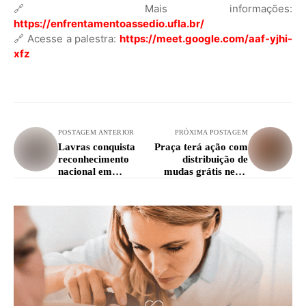
🔗 Mais informações:
https://enfrentamentoassedio.ufla.br/
🔗 Acesse a palestra:
https://meet.google.com/aaf-yjhi-
xfz
POSTAGEM ANTERIOR
PRÓXIMA POSTAGEM
Lavras conquista
Praça terá ação com
reconhecimento
distribuição de
nacional em
mudas grátis nesta
Vigilância
terça (24)
Socioassistencial