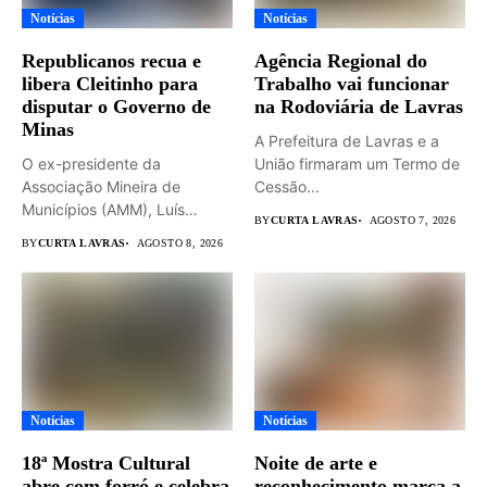
Notícias
Notícias
Republicanos recua e
Agência Regional do
libera Cleitinho para
Trabalho vai funcionar
disputar o Governo de
na Rodoviária de Lavras
Minas
A Prefeitura de Lavras e a
O ex-presidente da
União firmaram um Termo de
Associação Mineira de
Cessão...
Municípios (AMM), Luís
BY
CURTA LAVRAS
AGOSTO 7, 2026
Eduardo Falcão será...
BY
CURTA LAVRAS
AGOSTO 8, 2026
Notícias
Notícias
18ª Mostra Cultural
Noite de arte e
abre com forró e celebra
reconhecimento marca a