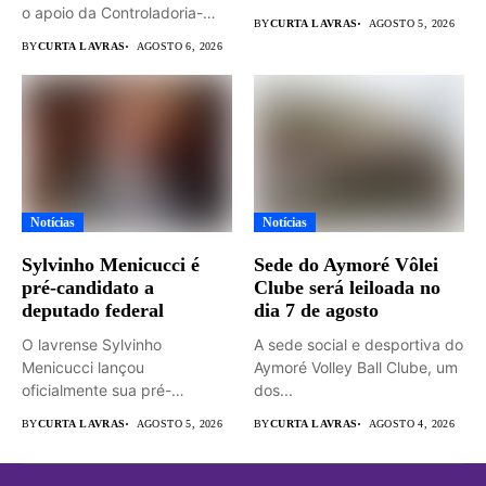
o apoio da Controladoria-
dedicada...
BY
CURTA LAVRAS
AGOSTO 5, 2026
Geral...
BY
CURTA LAVRAS
AGOSTO 6, 2026
Notícias
Notícias
Sylvinho Menicucci é
Sede do Aymoré Vôlei
pré-candidato a
Clube será leiloada no
deputado federal
dia 7 de agosto
O lavrense Sylvinho
A sede social e desportiva do
Menicucci lançou
Aymoré Volley Ball Clube, um
oficialmente sua pré-
dos...
candidatura a deputado
BY
CURTA LAVRAS
AGOSTO 5, 2026
BY
CURTA LAVRAS
AGOSTO 4, 2026
federal durante...