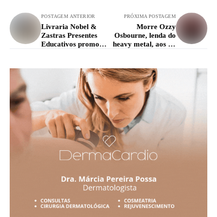
POSTAGEM ANTERIOR
PRÓXIMA POSTAGEM
Livraria Nobel &
Morre Ozzy
Zastras Presentes
Osbourne, lenda do
Educativos promove
heavy metal, aos 76
ação especial com
anos
descontos surpresa