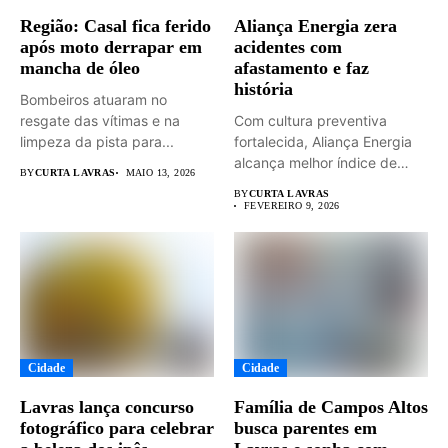
Região: Casal fica ferido
Aliança Energia zera
após moto derrapar em
acidentes com
mancha de óleo
afastamento e faz
história
Bombeiros atuaram no
resgate das vítimas e na
Com cultura preventiva
limpeza da pista para...
fortalecida, Aliança Energia
alcança melhor índice de
BY
CURTA LAVRAS
MAIO 13, 2026
segurança da...
BY
CURTA LAVRAS
FEVEREIRO 9, 2026
Cidade
Cidade
Lavras lança concurso
Família de Campos Altos
fotográfico para celebrar
busca parentes em