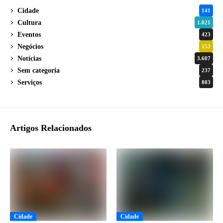
Cidade
141
Cultura
1.021
Eventos
423
Negócios
153
Notícias
3.607
Sem categoria
237
Serviços
803
Artigos Relacionados
Cidade
Cidade