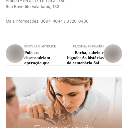
Procon – 9h às 11h e 12h às 18h
Rua Benedito Valadares, 133
Mais informações: 3694-4044 / 3320-0430
POSTAGEM ANTERIOR
PRÓXIMA POSTAGEM
Polícias
Barba, cabelo e
desencadeiam
bigode: As histórias
operação que
do centenário Salão
termina em prisão
Cristal
na região