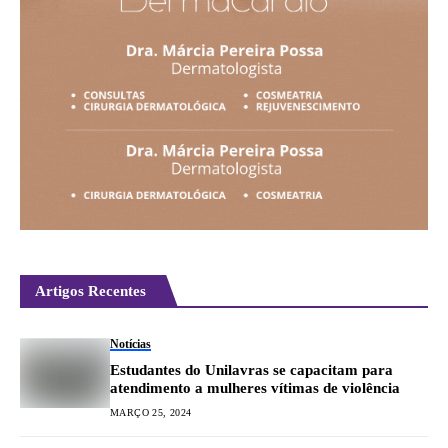
Artigos Recentes
Notícias
Estudantes do Unilavras se capacitam para
atendimento a mulheres vítimas de violência
MARÇO 25, 2024