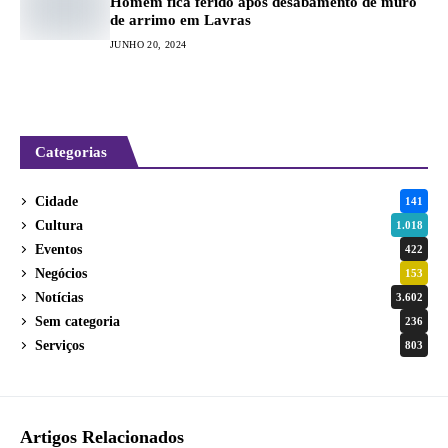
Homem fica ferido após desabamento de muro
de arrimo em Lavras
JUNHO 20, 2024
Categorias
Cidade
141
Cultura
1.018
Eventos
422
Negócios
153
Notícias
3.602
Sem categoria
236
Serviços
803
Artigos Relacionados