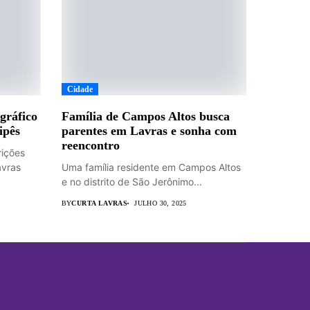
Cidade
gráfico
Família de Campos Altos busca
ipês
parentes em Lavras e sonha com
reencontro
rições
avras
Uma família residente em Campos Altos
e no distrito de São Jerônimo...
BY
CURTA LAVRAS
JULHO 30, 2025