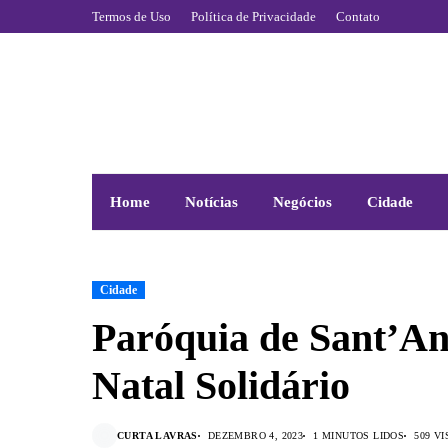
Termos de Uso
Política de Privacidade
Contato
Home
Notícias
Negócios
Cidade
Cidade
Paróquia de Sant’A
Natal Solidário
CURTA LAVRAS
DEZEMBRO 4, 2023
1 MINUTOS LIDOS
509 V