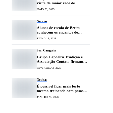
visita da maior rede de
alimentos saudáveis de SP e RJ
MAIO 29, 2025
Notícias
Alunos de escola de Betim
conhecem os encantos de
Lavras
JUNHO 13, 2025
Sem Categoria
Grupo Capoeira Tradição e
Associação Contato firmam
parceria para inclusão de
FEVEREIRO 2, 2025
portadores de autismo
Notícias
É possível ficar mais forte
mesmo treinando com pesos
leves, diz novo estudo
JANEIRO 25, 2026