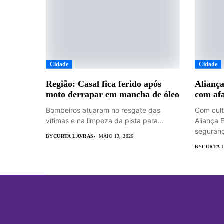
Cidade
Cidade
Região: Casal fica ferido após
Aliança
moto derrapar em mancha de óleo
com afa
Bombeiros atuaram no resgate das
Com cult
vítimas e na limpeza da pista para...
Aliança 
seguranç
BY
CURTA LAVRAS
MAIO 13, 2026
BY
CURTA 