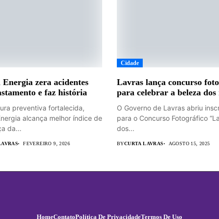
Cidade
 Energia zera acidentes
Lavras lança concurso foto
stamento e faz história
para celebrar a beleza dos 
ura preventiva fortalecida,
O Governo de Lavras abriu insc
Energia alcança melhor índice de
para o Concurso Fotográfico “L
a da...
dos...
LAVRAS
FEVEREIRO 9, 2026
BY
CURTA LAVRAS
AGOSTO 15, 2025
Home
Contato
Política De Privacidade
Termos De Uso