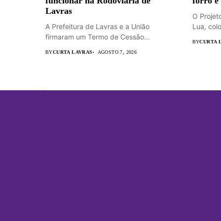
funcionar na Rodoviária de
forró e
Lavras
O Projet
A Prefeitura de Lavras e a União
Lua, colo
firmaram um Termo de Cessão...
BY
CURTA 
BY
CURTA LAVRAS
AGOSTO 7, 2026