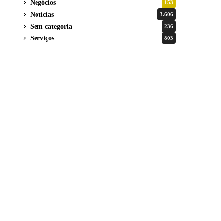
Negócios
153
Notícias
3.606
Sem categoria
236
Serviços
803