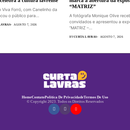
 celebra a cultura lavrense
marca a abertura da expos
“MATRIZ”
o Viva Forró, com Canelinho da
cou o público para...
A fotógrafa Monique Olive rece
convidados e apresentou a exp
LAVRAS
AGOSTO 7, 2026
“MATRIZ –...
BY
CURTA LAVRAS
AGOSTO 7, 2026
Home
Contato
Política De Privacidade
Termos De Uso
© Copyright 2023. Todos os Direitos Reservados