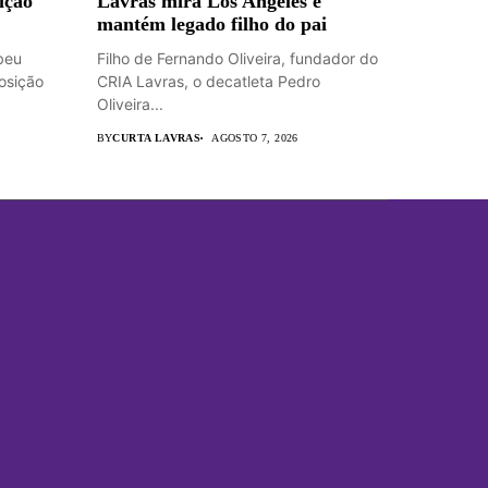
ição
Lavras mira Los Angeles e
mantém legado filho do pai
beu
Filho de Fernando Oliveira, fundador do
osição
CRIA Lavras, o decatleta Pedro
Oliveira...
BY
CURTA LAVRAS
AGOSTO 7, 2026