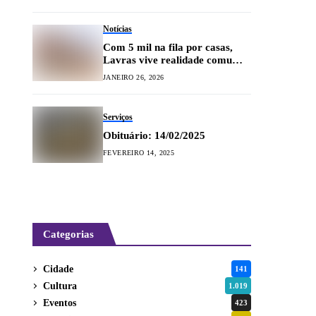
Notícias
Com 5 mil na fila por casas,
Lavras vive realidade comum a
cidades brasileiras
JANEIRO 26, 2026
Serviços
Obituário: 14/02/2025
FEVEREIRO 14, 2025
Categorias
Cidade
141
Cultura
1.019
Eventos
423