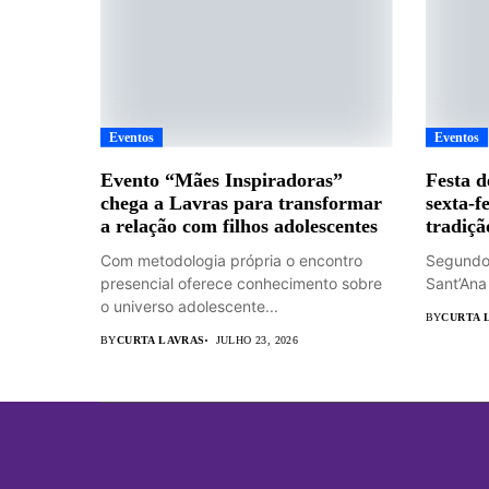
Eventos
Eventos
Evento “Mães Inspiradoras”
Festa d
chega a Lavras para transformar
sexta-fe
a relação com filhos adolescentes
tradiçã
Com metodologia própria o encontro
Segundo 
presencial oferece conhecimento sobre
Sant’Ana
o universo adolescente...
BY
CURTA 
BY
CURTA LAVRAS
JULHO 23, 2026