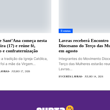
Eventos
e Sant’Ana começa nesta
Lavras receberá Encontro
ira (17) e reúne fé,
Diocesano do Terço das Mu
o e confraternização
em agosto
a tradição da Igreja Católica,
Integrantes do Movimento Dioc
 foi a mãe da Virgem...
Terço das Mulheres estarão re
Lavras...
LAVRAS
JULHO 17, 2026
BY
CURTA LAVRAS
JULHO 14, 2026