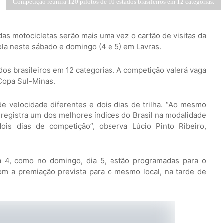
Competição reunirá 120 pilotos de 10 estados brasileiros em 12 categorias.
as motocicletas serão mais uma vez o cartão de visitas da
ola neste sábado e domingo (4 e 5) em Lavras.
dos brasileiros em 12 categorias. A competição valerá vaga
Copa Sul-Minas.
e velocidade diferentes e dois dias de trilha. “Ao mesmo
a registra um dos melhores índices do Brasil na modalidade
is dias de competição”, observa Lúcio Pinto Ribeiro,
ia 4, como no domingo, dia 5, estão programadas para o
om a premiação prevista para o mesmo local, na tarde de