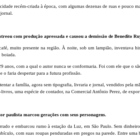
a, cidade recém-criada à época, com algumas dezenas de ruas e pouco 
jornal.
streou com produção apressada e causou a demissão de Benedito Ru
fé, muito presente na região. À noite, sob um lampião, inventava hist
a boiada.
 29 anos, com a qual o autor nunca se conformaria. Foi com ele que o sã
 o faria despertar para a futura profissão.
ntar a família, agora sem tipografia, livraria e jornal, vendidos pela m
da-livros, uma espécie de contador, na Comercial Antônio Perez, de expor
or paulista marcou gerações com seus personagens.
 surrado e embarcou rumo à estação da Luz, em São Paulo. Sem dinhei
cubículo, com suas roupas penduradas em pregos na parede. Entre uma b