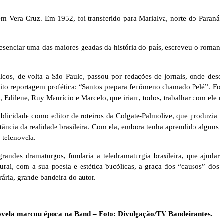
 Vera Cruz. Em 1952, foi transferido para Marialva, norte do Paraná
presenciar uma das maiores geadas da história do país, escreveu o rom
lcos, de volta a São Paulo, passou por redações de jornais, onde de
escrito reportagem profética: “Santos prepara fenômeno chamado Pelé”. F
Edilene, Ruy Maurício e Marcelo, que iriam, todos, trabalhar com ele 
licidade como editor de roteiros da Colgate-Palmolive, que produzia 
tância da realidade brasileira. Com ela, embora tenha aprendido alguns
a telenovela.
andes dramaturgos, fundaria a teledramaturgia brasileira, que ajudar
ural, com a sua poesia e estética bucólicas, a graça dos “causos” d
rária, grande bandeira do autor.
ovela marcou época na Band – Foto: Divulgação/TV Bandeirantes.