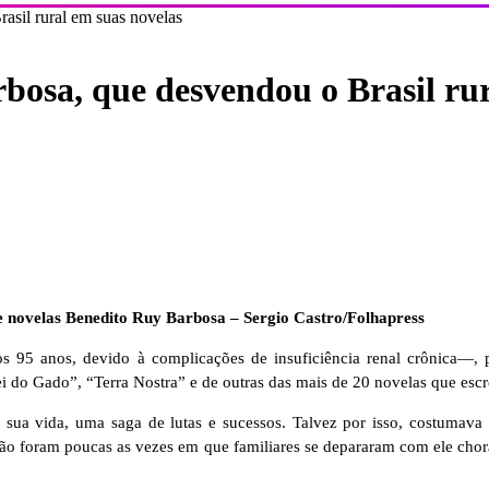
asil rural em suas novelas
bosa, que desvendou o Brasil rur
e novelas Benedito Ruy Barbosa –
Sergio Castro/Folhapress
 95 anos, devido à complicações de insuficiência renal crônica—, p
i do Gado”, “Terra Nostra” e de outras das mais de 20 novelas que escr
a vida, uma saga de lutas e sucessos. Talvez por isso, costumava f
ão foram poucas as vezes em que familiares se depararam com ele chor