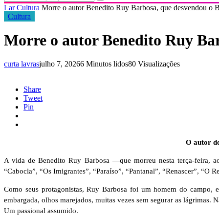
Lar
Cultura
Morre o autor Benedito Ruy Barbosa, que desvendou o Br
Cultura
Morre o autor Benedito Ruy Bar
curta lavras
julho 7, 2026
6 Minutos lidos
80 Visualizações
Share
Tweet
Pin
O autor d
A vida de Benedito Ruy Barbosa —que morreu nesta terça-feira, aos
“Cabocla”, “Os Imigrantes”, “Paraíso”, “Pantanal”, “Renascer”, “O Re
Como seus protagonistas, Ruy Barbosa foi um homem do campo, e su
embargada, olhos marejados, muitas vezes sem segurar as lágrimas. N
Um passional assumido.