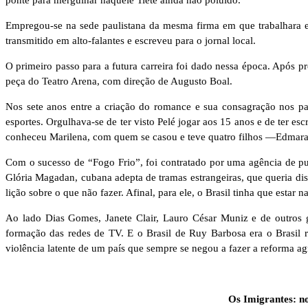
ponte para mergulhar naquele Tietê ainda não poluído.
Empregou-se na sede paulistana da mesma firma em que trabalhara em
transmitido em alto-falantes e escreveu para o jornal local.
O primeiro passo para a futura carreira foi dado nessa época. Após 
peça do Teatro Arena, com direção de Augusto Boal.
Nos sete anos entre a criação do romance e sua consagração nos pa
esportes. Orgulhava-se de ter visto Pelé jogar aos 15 anos e de ter 
conheceu Marilena, com quem se casou e teve quatro filhos —Edmara, 
Com o sucesso de “Fogo Frio”, foi contratado por uma agência de pub
Glória Magadan, cubana adepta de tramas estrangeiras, que queria dis
lição sobre o que não fazer. Afinal, para ele, o Brasil tinha que estar n
Ao lado Dias Gomes, Janete Clair, Lauro César Muniz e de outros gr
formação das redes de TV. E o Brasil de Ruy Barbosa era o Brasil r
violência latente de um país que sempre se negou a fazer a reforma ag
Os Imigrantes: n