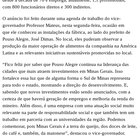
desde a década de 70 e emprega, atualmente, 1,1 profissionais,
com 800 funcionários diretos e 300 indiretos.
O anúncio foi feito durante uma agenda de trabalho do vice-
governador Professor Mateus, nesta segunda-feira, ocasião em
que ele conheceu as instalações da fábrica, ao lado do prefeito de
Pouso Alegre, José Dimas. No local, eles puderam observar a
produção da maior operação de alimentos da companhia na América
Latina e as relevantes iniciativas sustentáveis promovidas no local.
“Fico feliz por saber que Pouso Alegre continua na liderança das
cidades que mais atraem investimentos em Minas Gerais. Isso
fortalece essa luz que de alguma forma o Sul de Minas representa
para todo o estado, mostrando a direção do desenvolvimento. E,
sabendo que novos investimentos estão sendo anunciados, com a
certeza de que haverá geração de empregos e melhoria da renda do
mineiro. Além disso, é uma empresa com uma atuação social muito
relevante na parte de responsabilidade social e que também tem um
trabalho em parceria com as universidades da região. Podemos
comemorar, pois Minas Gerais é a terra do queijo, dos doces de leite,
do café e, também, da maionese”, destacou o vice-governador.