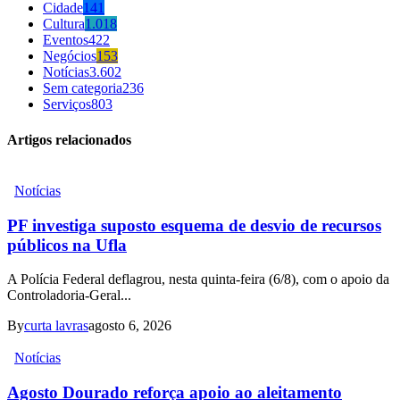
Cidade
141
Cultura
1.018
Eventos
422
Negócios
153
Notícias
3.602
Sem categoria
236
Serviços
803
Artigos relacionados
Notícias
PF investiga suposto esquema de desvio de recursos
públicos na Ufla
A Polícia Federal deflagrou, nesta quinta-feira (6/8), com o apoio da
Controladoria-Geral...
By
curta lavras
agosto 6, 2026
Notícias
Agosto Dourado reforça apoio ao aleitamento