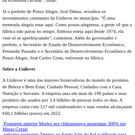
da economia circular”, disse.
Já o prefeito de Pouso Alegre, José Dimas, ressaltou os
investimentos constantes da Unilever no município. “É uma
tremenda alegria estar aqui. Como pouso-alegrense, a gente vê que a
fábrica não parou no tempo. Embora esteja aqui desde 1974, ela
vem só se aperfeiçoando”, comentou. Além do governador e
prefeito, o Secretário de Estado de Desenvolvimento Econômico,
Fernando Passalio e o Secretário de Desenvolvimento Econômico de
Pouso Alegre, José Carlos Costa, estiveram na fábrica.
Sobre a Unilever
A Unilever é uma das maiores fornecedoras do mundo de produtos
de Beleza e Bem-Estar, Cuidado Pessoal, Cuidados com a Casa,
Nutrição e Sorvetes. A empresa atua em mais de 190 países e seus
produtos são usados por 3,4 bilhões de pessoas todos os dias. A
empresa conta com 127 mil colaboradores e suas vendas alcançaram
€60,1 bilhões (euros) em 2022.
Postagem anterior
Mortes por chikungunya aumentam 300% em
Minas Gerais
próxima postagem
Terreno no bairro Vale do Sol é utilizado para