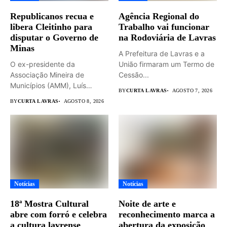
Republicanos recua e
Agência Regional do
libera Cleitinho para
Trabalho vai funcionar
disputar o Governo de
na Rodoviária de Lavras
Minas
A Prefeitura de Lavras e a
O ex-presidente da
União firmaram um Termo de
Associação Mineira de
Cessão...
Municípios (AMM), Luís
BY
CURTA LAVRAS
AGOSTO 7, 2026
Eduardo Falcão será...
BY
CURTA LAVRAS
AGOSTO 8, 2026
Notícias
Notícias
18ª Mostra Cultural
Noite de arte e
abre com forró e celebra
reconhecimento marca a
a cultura lavrense
abertura da exposição