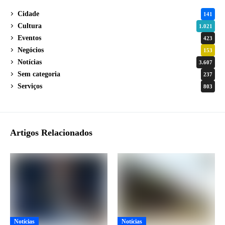
Cidade
141
Cultura
1.021
Eventos
423
Negócios
153
Notícias
3.607
Sem categoria
237
Serviços
803
Artigos Relacionados
Notícias
Notícias