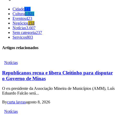
Cidade
141
Cultura
1.021
Eventos
423
Negócios
153
Notícias
3.607
Sem categoria
237
Serviços
803
Artigos relacionados
Notícias
Republicanos recua e libera Cleitinho para disputar
o Governo de Minas
O ex-presidente da Associação Mineira de Municípios (AMM), Luís
Eduardo Falcão será...
By
curta lavras
agosto 8, 2026
Notícias