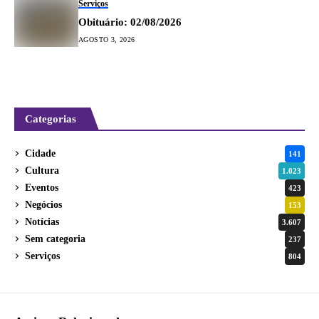
Serviços
Obituário: 02/08/2026
AGOSTO 3, 2026
Categorias
Cidade
141
Cultura
1.023
Eventos
423
Negócios
153
Notícias
3.607
Sem categoria
237
Serviços
804