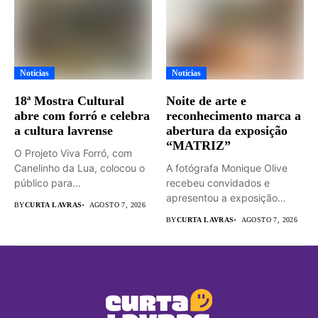
Notícias
Notícias
18ª Mostra Cultural
Noite de arte e
abre com forró e celebra
reconhecimento marca a
a cultura lavrense
abertura da exposição
“MATRIZ”
O Projeto Viva Forró, com
Canelinho da Lua, colocou o
A fotógrafa Monique Olive
público para...
recebeu convidados e
apresentou a exposição
BY
CURTA LAVRAS
AGOSTO 7, 2026
“MATRIZ –...
BY
CURTA LAVRAS
AGOSTO 7, 2026