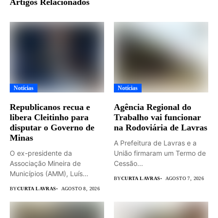
Artigos Relacionados
Notícias
Notícias
Republicanos recua e
Agência Regional do
libera Cleitinho para
Trabalho vai funcionar
disputar o Governo de
na Rodoviária de Lavras
Minas
A Prefeitura de Lavras e a
O ex-presidente da
União firmaram um Termo de
Associação Mineira de
Cessão...
Municípios (AMM), Luís
BY
CURTA LAVRAS
AGOSTO 7, 2026
Eduardo Falcão será...
BY
CURTA LAVRAS
AGOSTO 8, 2026