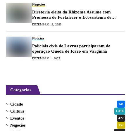
Negócios
Diretoria eleita da Rhizoma Assume com
Promessa de Fortalecer o Ecossistema de
Inovação em Lavras
DEZEMBRO 13, 2023
Notícias
Policiais civis de Lavras participaram de
operação Queda de Ícaro em Varginha
DEZEMBRO 1, 2023
Categorias
Cidade
141
Cultura
1.016
Eventos
422
Negócios
152