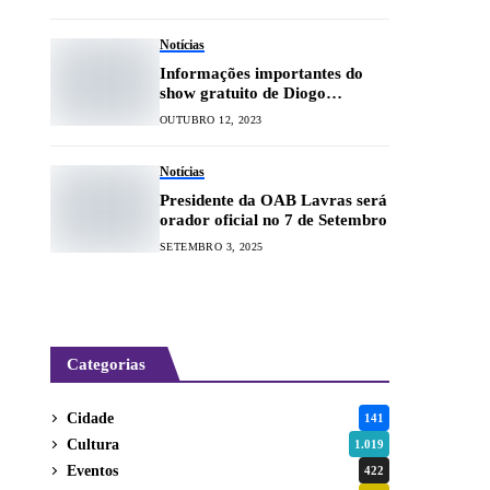
Notícias
Informações importantes do
show gratuito de Diogo
Nogueira em Lavras hoje (13)
OUTUBRO 12, 2023
Notícias
Presidente da OAB Lavras será
orador oficial no 7 de Setembro
SETEMBRO 3, 2025
Categorias
Cidade
141
Cultura
1.019
Eventos
422