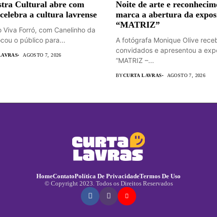
tra Cultural abre com
Noite de arte e reconhecim
 celebra a cultura lavrense
marca a abertura da expos
“MATRIZ”
o Viva Forró, com Canelinho da
cou o público para...
A fotógrafa Monique Olive rece
convidados e apresentou a exp
LAVRAS
AGOSTO 7, 2026
“MATRIZ –...
BY
CURTA LAVRAS
AGOSTO 7, 2026
Home
Contato
Política De Privacidade
Termos De Uso
© Copyright 2023. Todos os Direitos Reservados