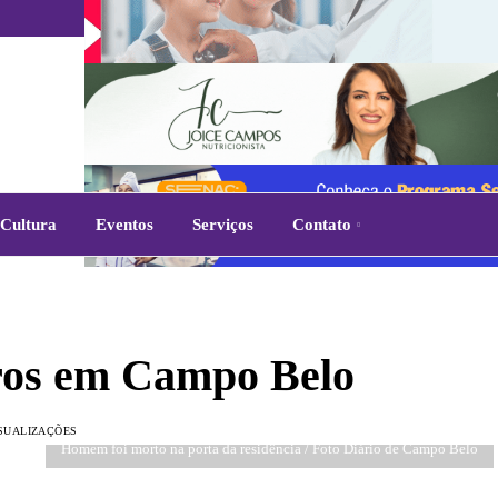
Cultura
Eventos
Serviços
Contato
ros em Campo Belo
ISUALIZAÇÕES
Homem foi morto na porta da residência / Foto Diário de Campo Belo