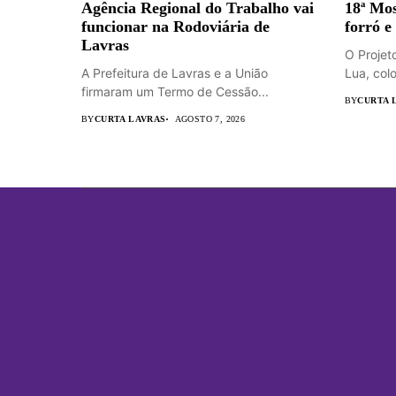
Agência Regional do Trabalho vai
18ª Mos
funcionar na Rodoviária de
forró e
Lavras
O Projet
A Prefeitura de Lavras e a União
Lua, colo
firmaram um Termo de Cessão...
BY
CURTA 
BY
CURTA LAVRAS
AGOSTO 7, 2026