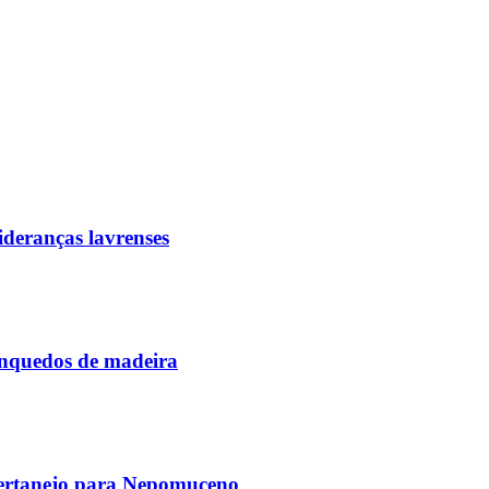
deranças lavrenses
rinquedos de madeira
 sertanejo para Nepomuceno