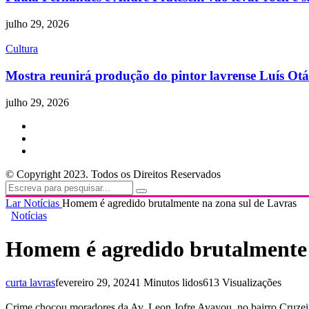
julho 29, 2026
Cultura
Mostra reunirá produção do pintor lavrense Luís Otá
julho 29, 2026
© Copyright 2023. Todos os Direitos Reservados
Lar
Notícias
Homem é agredido brutalmente na zona sul de Lavras
Notícias
Homem é agredido brutalmente 
curta lavras
fevereiro 29, 2024
1 Minutos lidos
613 Visualizações
Crime chocou moradores da Av. Leon Jofre Avayou, no bairro Cruzeir