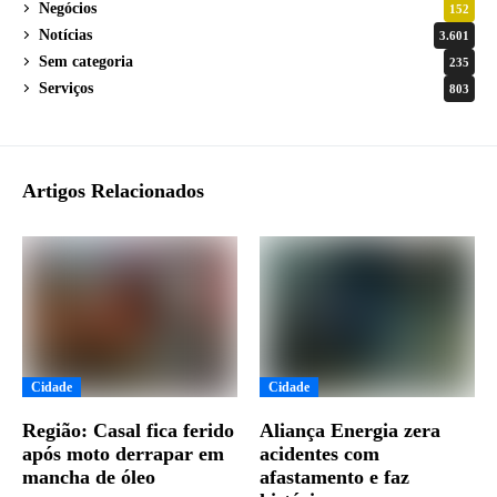
Negócios
152
Notícias
3.601
Sem categoria
235
Serviços
803
Artigos Relacionados
Cidade
Cidade
Região: Casal fica ferido
Aliança Energia zera
após moto derrapar em
acidentes com
mancha de óleo
afastamento e faz