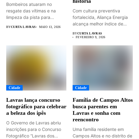
história
Bombeiros atuaram no
resgate das vítimas e na
Com cultura preventiva
limpeza da pista para...
fortalecida, Aliança Energia
alcança melhor índice de
BY
CURTA LAVRAS
MAIO 13, 2026
segurança da...
BY
CURTA LAVRAS
FEVEREIRO 9, 2026
Cidade
Cidade
Lavras lança concurso
Família de Campos Altos
fotográfico para celebrar
busca parentes em
a beleza dos ipês
Lavras e sonha com
reencontro
O Governo de Lavras abriu
inscrições para o Concurso
Uma família residente em
Fotográfico “Lavras dos...
Campos Altos e no distrito de