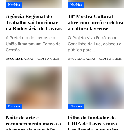
Notícias
Notícias
Agência Regional do
18ª Mostra Cultural
Trabalho vai funcionar
abre com forró e celebra
na Rodoviária de Lavras
a cultura lavrense
A Prefeitura de Lavras e a
O Projeto Viva Forró, com
União firmaram um Termo de
Canelinho da Lua, colocou o
Cessão...
público para...
BY
CURTA LAVRAS
AGOSTO 7, 2026
BY
CURTA LAVRAS
AGOSTO 7, 2026
Notícias
Notícias
Noite de arte e
Filho do fundador do
reconhecimento marca a
CRIA de Lavras mira
abertura da exposição
Los Angeles e mantém