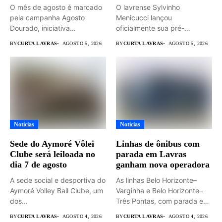
O mês de agosto é marcado
O lavrense Sylvinho
pela campanha Agosto
Menicucci lançou
Dourado, iniciativa
oficialmente sua pré-
dedicada...
candidatura a deputado
BY
CURTA LAVRAS
AGOSTO 5, 2026
BY
CURTA LAVRAS
AGOSTO 5, 2026
federal durante...
Notícias
Notícias
Sede do Aymoré Vôlei
Linhas de ônibus com
Clube será leiloada no
parada em Lavras
dia 7 de agosto
ganham nova operadora
A sede social e desportiva do
As linhas Belo Horizonte–
Aymoré Volley Ball Clube, um
Varginha e Belo Horizonte–
dos...
Três Pontas, com parada em
Lavras,...
BY
CURTA LAVRAS
AGOSTO 4, 2026
BY
CURTA LAVRAS
AGOSTO 4, 2026