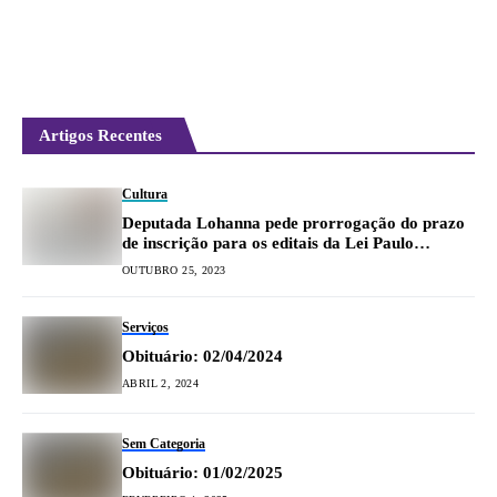
Gustavo
Histórias neste
sábado (21)
Artigos Recentes
Cultura
Deputada Lohanna pede prorrogação do prazo
de inscrição para os editais da Lei Paulo
Gustavo
OUTUBRO 25, 2023
Serviços
Obituário: 02/04/2024
ABRIL 2, 2024
Sem Categoria
Obituário: 01/02/2025