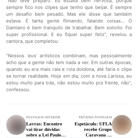
“Nao teve preparo. Eu estava bem nervosa, porque
sempre fico nos clipes que tenho que beijar. É sempre
um desafio bem pesado. Mas ele disse que também
estava. É tanta gente filmando, falando coisas… O
Damiano é bem tranquilo de trabalhar. Bem solicito. Foi
super profissional. E eu fiquei super feliz”, revelou a
cantora, que completou:
“Nossos ‘eus’ artísticos combinam, mas pessoalmente
acho que a gente não tem nada a ver. Em outras épocas,
quando eu era mais rala e rola doidona, até faria o clipe
se tornar realidade. Hoje em dia, com a nova Larissa, eu
estou muito para trás, não estou muito pra frente, não”,
confessou.
POSTAGEM ANTERIOR
PRÓXIMA POSTAGEM
Lavras: Encontro
Espetáculo: UFLA
vai tirar dúvidas
recebe Grupo
sobre a Lei Paulo
Caravana de