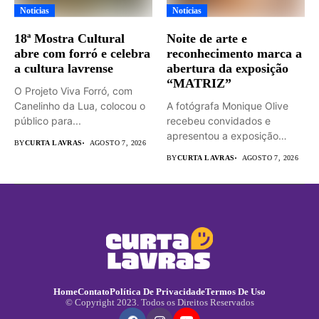
Notícias
Notícias
18ª Mostra Cultural
Noite de arte e
abre com forró e celebra
reconhecimento marca a
a cultura lavrense
abertura da exposição
“MATRIZ”
O Projeto Viva Forró, com
Canelinho da Lua, colocou o
A fotógrafa Monique Olive
público para...
recebeu convidados e
apresentou a exposição
BY
CURTA LAVRAS
AGOSTO 7, 2026
“MATRIZ –...
BY
CURTA LAVRAS
AGOSTO 7, 2026
Home
Contato
Política De Privacidade
Termos De Uso
© Copyright 2023. Todos os Direitos Reservados