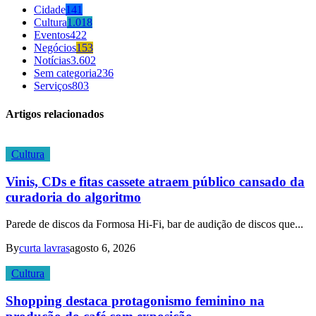
Cidade
141
Cultura
1.018
Eventos
422
Negócios
153
Notícias
3.602
Sem categoria
236
Serviços
803
Artigos relacionados
Cultura
Vinis, CDs e fitas cassete atraem público cansado da
curadoria do algoritmo
Parede de discos da Formosa Hi-Fi, bar de audição de discos que...
By
curta lavras
agosto 6, 2026
Cultura
Shopping destaca protagonismo feminino na