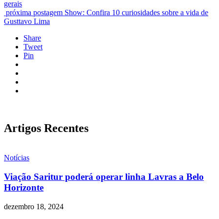
gerais
próxima postagem
Show: Confira 10 curiosidades sobre a vida de
Gusttavo Lima
Share
Tweet
Pin
Artigos Recentes
Notícias
Viação Saritur poderá operar linha Lavras a Belo
Horizonte
dezembro 18, 2024