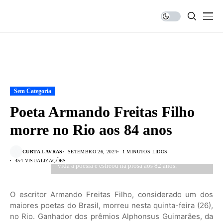
Sem Categoria
Poeta Armando Freitas Filho
morre no Rio aos 84 anos
CURTA LAVRAS
SETEMBRO 26, 2024
1 MINUTOS LIDOS
Criado na Urca, autor dedicou mais de seis décadas de
454 VISUALIZAÇÕES
vida à poesia e estreou na prosa aos 82 anos.
O escritor Armando Freitas Filho, considerado um dos
maiores poetas do Brasil, morreu nesta quinta-feira (26),
no Rio. Ganhador dos prêmios Alphonsus Guimarães, da