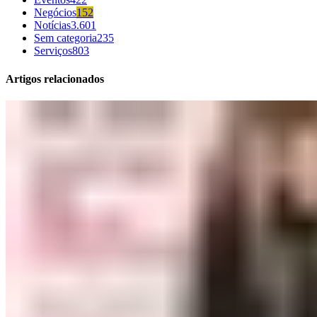
Negócios
152
Notícias
3.601
Sem categoria
235
Serviços
803
Artigos relacionados