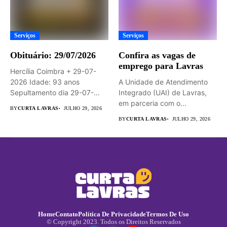
Serviços
Serviços
Obituário: 29/07/2026
Confira as vagas de
emprego para Lavras
Hercília Coimbra + 29-07-
2026 Idade: 93 anos
A Unidade de Atendimento
Sepultamento dia 29-07-
Integrado (UAI) de Lavras,
2026 às 14hs...
em parceria com o...
BY
CURTA LAVRAS
JULHO 29, 2026
BY
CURTA LAVRAS
JULHO 29, 2026
Home
Contato
Política De Privacidade
Termos De Uso
© Copyright 2023. Todos os Direitos Reservados