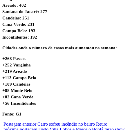
Areado: 402
Santana do Jacaré: 277
Candeias: 251
Cana Verde: 231
Campo Belo: 193
Inconfidentes: 192
Cidades onde o número de casos mais aumentou na semana:
+268 Passos
+252 Varginha
+219 Areado
+113 Campo Belo
+109 Candeias
+88 Monte Belo
+82 Cana Verde
+56 Inconfidentes
Fonte: G1
Postagem anterior
Carro sofreu incêndio no bairro Retiro
próxima postagem
Dado Villa-Lobos e Marcelo Bonfá farão show