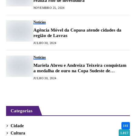
realiza rito de investidura
NOVEMBRO 25, 2024
Notícias
Agência Móvel da Copasa atende cidades da
região de Lavras
JULHO 30, 2024
Notícias
Mariela Abreu e Andreiza Teixeira conquistam
a medalha de ouro na Copa Sudeste de
Taekwondo
JULHO 30, 2024
Categorias
Cidade
141
Cultura
1.017