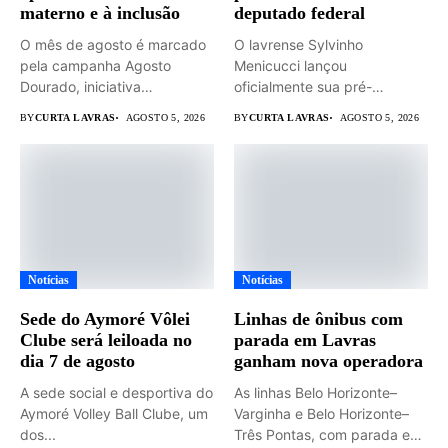
materno e à inclusão
deputado federal
O mês de agosto é marcado
O lavrense Sylvinho
pela campanha Agosto
Menicucci lançou
Dourado, iniciativa
oficialmente sua pré-
dedicada...
candidatura a deputado
BY
CURTA LAVRAS
AGOSTO 5, 2026
BY
CURTA LAVRAS
AGOSTO 5, 2026
federal durante...
Notícias
Notícias
Sede do Aymoré Vôlei
Linhas de ônibus com
Clube será leiloada no
parada em Lavras
dia 7 de agosto
ganham nova operadora
A sede social e desportiva do
As linhas Belo Horizonte–
Aymoré Volley Ball Clube, um
Varginha e Belo Horizonte–
dos...
Três Pontas, com parada em