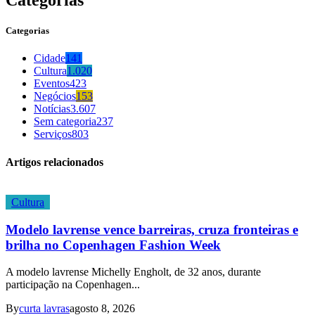
Categorias
Cidade
141
Cultura
1.020
Eventos
423
Negócios
153
Notícias
3.607
Sem categoria
237
Serviços
803
Artigos relacionados
Cultura
Modelo lavrense vence barreiras, cruza fronteiras e
brilha no Copenhagen Fashion Week
A modelo lavrense Michelly Engholt, de 32 anos, durante
participação na Copenhagen...
By
curta lavras
agosto 8, 2026