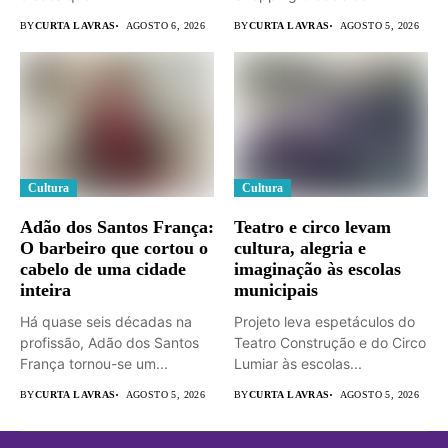
Serra. ...
BY
CURTA LAVRAS
AGOSTO 6, 2026
BY
CURTA LAVRAS
AGOSTO 5, 2026
Cultura
Cultura
Adão dos Santos França:
Teatro e circo levam
O barbeiro que cortou o
cultura, alegria e
cabelo de uma cidade
imaginação às escolas
inteira
municipais
Há quase seis décadas na
Projeto leva espetáculos do
profissão, Adão dos Santos
Teatro Construção e do Circo
França tornou-se um...
Lumiar às escolas...
BY
CURTA LAVRAS
AGOSTO 5, 2026
BY
CURTA LAVRAS
AGOSTO 5, 2026