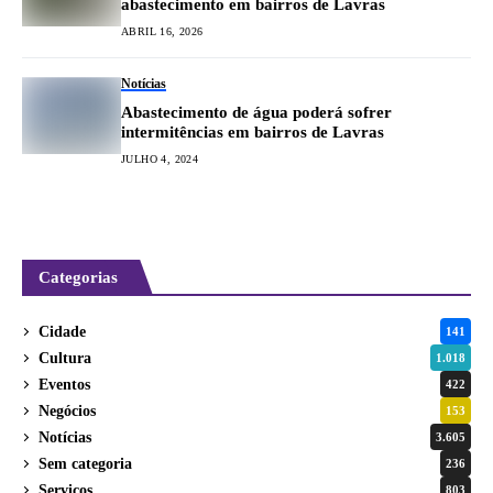
abastecimento em bairros de Lavras
ABRIL 16, 2026
Notícias
Abastecimento de água poderá sofrer
intermitências em bairros de Lavras
JULHO 4, 2024
Categorias
Cidade
141
Cultura
1.018
Eventos
422
Negócios
153
Notícias
3.605
Sem categoria
236
Serviços
803