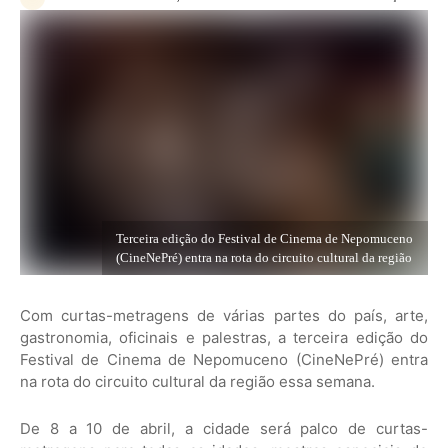
Terceira edição do Festival de Cinema de Nepomuceno
(CineNePré) entra na rota do circuito cultural da região
Com curtas-metragens de várias partes do país, arte,
gastronomia, oficinais e palestras, a terceira edição do
Festival de Cinema de Nepomuceno (CineNePré) entra
na rota do circuito cultural da região essa semana.
De 8 a 10 de abril, a cidade será palco de curtas-