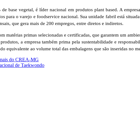
 de base vegetal, é líder nacional em produtos plant based. A empres
os para o varejo e foodservice nacional. Sua unidade fabril está situ
ais, que gera mais de 200 empregos, entre diretos e indiretos.
com matérias primas selecionadas e certificadas, que garantem um ambi
rodutos, a empresa também prima pela sustentabilidade e responsabil
do equivalente ao volume total das embalagens que são inseridas no m
ssionais do CREA-MG
nacional de Taekwondo