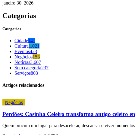
janeiro 30, 2026
Categorias
Categorias
Cidade
141
Cultura
1.021
Eventos
423
Negócios
153
Notícias
3.607
Sem categoria
237
Serviços
803
Artigos relacionados
Negócios
Perdões: Casinha Celeiro transforma antigo celeiro e
Quem procura um lugar para desacelerar, descansar e viver momentos 