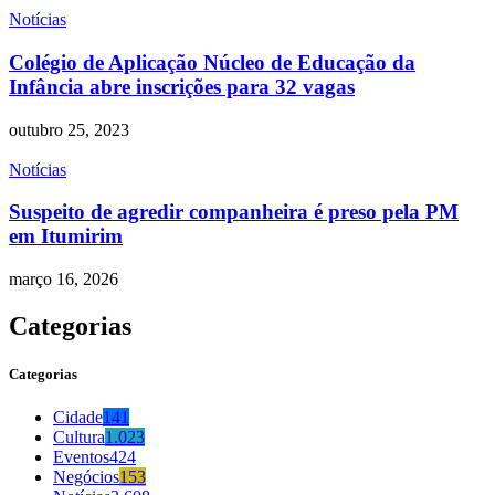
Notícias
Colégio de Aplicação Núcleo de Educação da
Infância abre inscrições para 32 vagas
outubro 25, 2023
Notícias
Suspeito de agredir companheira é preso pela PM
em Itumirim
março 16, 2026
Categorias
Categorias
Cidade
141
Cultura
1.023
Eventos
424
Negócios
153