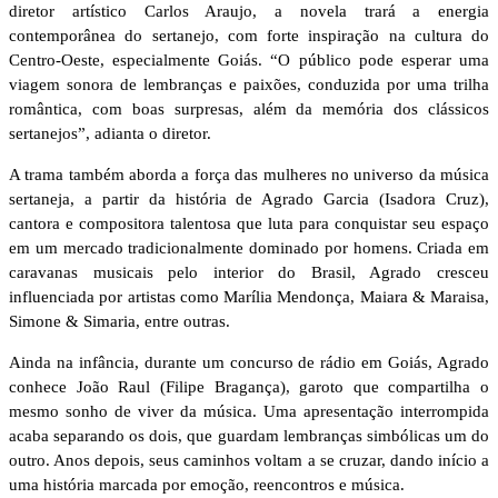
diretor artístico Carlos Araujo, a novela trará a energia
contemporânea do sertanejo, com forte inspiração na cultura do
Centro-Oeste, especialmente Goiás. “O público pode esperar uma
viagem sonora de lembranças e paixões, conduzida por uma trilha
romântica, com boas surpresas, além da memória dos clássicos
sertanejos”, adianta o diretor.
A trama também aborda a força das mulheres no universo da música
sertaneja, a partir da história de Agrado Garcia (Isadora Cruz),
cantora e compositora talentosa que luta para conquistar seu espaço
em um mercado tradicionalmente dominado por homens. Criada em
caravanas musicais pelo interior do Brasil, Agrado cresceu
influenciada por artistas como Marília Mendonça, Maiara & Maraisa,
Simone & Simaria, entre outras.
Ainda na infância, durante um concurso de rádio em Goiás, Agrado
conhece João Raul (Filipe Bragança), garoto que compartilha o
mesmo sonho de viver da música. Uma apresentação interrompida
acaba separando os dois, que guardam lembranças simbólicas um do
outro. Anos depois, seus caminhos voltam a se cruzar, dando início a
uma história marcada por emoção, reencontros e música.