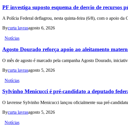
PF investiga suposto esquema de desvio de recursos p
A Polícia Federal deflagrou, nesta quinta-feira (6/8), com o apoio da 
By
curta lavras
agosto 6, 2026
Notícias
Agosto Dourado reforça apoio ao aleitamento materno
O mês de agosto é marcado pela campanha Agosto Dourado, iniciativa
By
curta lavras
agosto 5, 2026
Notícias
Sylvinho Menicucci é pré-candidato a deputado feder
O lavrense Sylvinho Menicucci lançou oficialmente sua pré-candidatur
By
curta lavras
agosto 5, 2026
Notícias