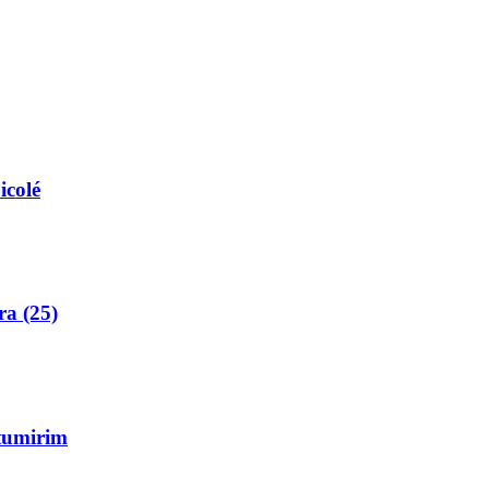
icolé
ra (25)
Itumirim