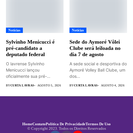
Notícias
Notícias
Sylvinho Menicucci é
Sede do Aymoré Vôlei
pré-candidato a
Clube será leiloada no
deputado federal
dia 7 de agosto
O lavrense Sylvinho
A sede social e desportiva do
Menicucci lançou
Aymoré Volley Ball Clube, um
oficialmente sua pré-
dos...
candidatura a deputado
BY
CURTA LAVRAS
AGOSTO 5, 2026
BY
CURTA LAVRAS
AGOSTO 4, 2026
federal durante...
Home
Contato
Política De Privacidade
Termos De Uso
© Copyright 2023. Todos os Direitos Reservados