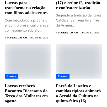
Lavras para
(17) e reúne fé, tradição
transformar a relação
e confraternização
com filhos adolescentes
Segundo a tradição da Igreja
Com metodologia própria o
Católica, Sant’Ana foi a mãe
encontro presencial oferece
da Virgem...
conhecimento sobre o
BY
CURTA LAVRAS
JULHO 17, 2026
universo adolescente...
BY
CURTA LAVRAS
JULHO 23, 2026
Eventos
Eventos
Lavras receberá
Forró do Luzeiro e
Encontro Diocesano do
comidas típicas animará
Terço das Mulheres em
o Arraiá da Cultura na
agosto
quinta-feira (16)