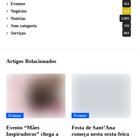
Eventos
422
Negócios
153
Notícias
3.605
Sem categoria
236
Serviços
803
Artigos Relacionados
Eventos
Eventos
Evento “Mães
Festa de Sant’Ana
Inspiradoras” chega a
começa nesta sexta-feira