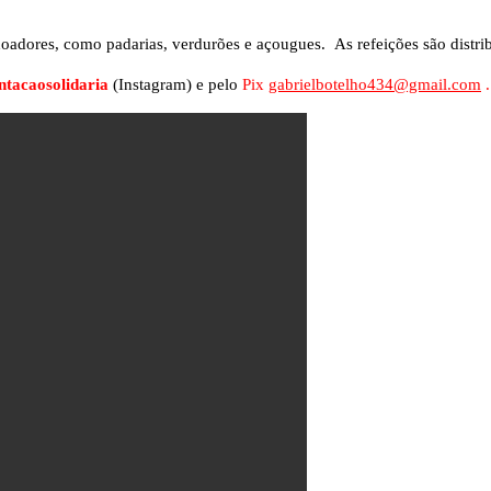
dores, como padarias, verdurões e açougues. As refeições são distrib
tacaosolidaria
(Instagram) e pelo
Pix
gabrielbotelho434@gmail.com
.