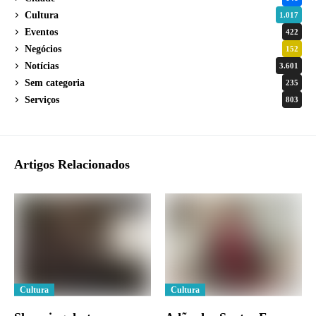
Cultura
1.017
Eventos
422
Negócios
152
Notícias
3.601
Sem categoria
235
Serviços
803
Artigos Relacionados
Cultura
Cultura