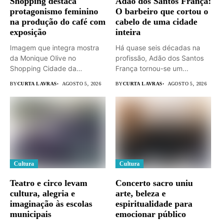
Shopping destaca
Adão dos Santos França:
protagonismo feminino
O barbeiro que cortou o
na produção do café com
cabelo de uma cidade
exposição
inteira
Imagem que integra mostra
Há quase seis décadas na
da Monique Olive no
profissão, Adão dos Santos
Shopping Cidade da
França tornou-se um...
Serra. ...
BY
CURTA LAVRAS
AGOSTO 5, 2026
BY
CURTA LAVRAS
AGOSTO 5, 2026
Cultura
Cultura
Teatro e circo levam
Concerto sacro uniu
cultura, alegria e
arte, beleza e
imaginação às escolas
espiritualidade para
municipais
emocionar público