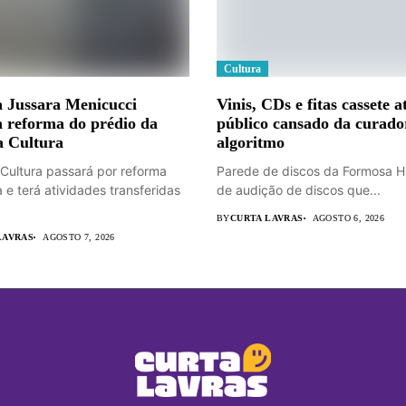
Cultura
a Jussara Menicucci
Vinis, CDs e fitas cassete 
 reforma do prédio da
público cansado da curado
a Cultura
algoritmo
Cultura passará por reforma
Parede de discos da Formosa Hi
 e terá atividades transferidas
de audição de discos que...
BY
CURTA LAVRAS
AGOSTO 6, 2026
LAVRAS
AGOSTO 7, 2026