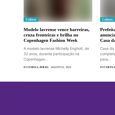
Cultura
Cultura
Modelo lavrense vence barreiras,
Prefeit
cruza fronteiras e brilha no
anuncia
Copenhagen Fashion Week
Casa d
A modelo lavrense Michelly Engholt, de
Casa da 
32 anos, durante participação na
completa
Copenhagen...
para...
BY
CURTA LAVRAS
AGOSTO 8, 2026
BY
CURTA 