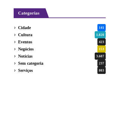
Categorias
Cidade
141
Cultura
1.020
Eventos
423
Negócios
153
Notícias
3.607
Sem categoria
237
Serviços
803