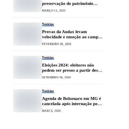
preservação do patrimônio
cultural no Brasil
MARÇO 11, 2025
Notícias
Provas da Audax levam
velocidade e emoção ao campus
da UFLA
FEVEREIRO 28, 2026
Notícias
Eleições 2024: eleitores não
podem ser presos a partir desta
terça (1º)
SETEMBRO 30, 2024
Notícias
Agenda de Bolsonaro em MG é
cancelada após internação por
erisipela
MAIO 6, 2024