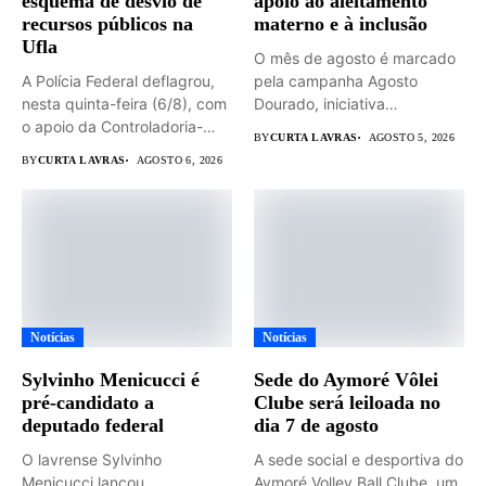
esquema de desvio de
apoio ao aleitamento
recursos públicos na
materno e à inclusão
Ufla
O mês de agosto é marcado
A Polícia Federal deflagrou,
pela campanha Agosto
nesta quinta-feira (6/8), com
Dourado, iniciativa
o apoio da Controladoria-
dedicada...
BY
CURTA LAVRAS
AGOSTO 5, 2026
Geral...
BY
CURTA LAVRAS
AGOSTO 6, 2026
Notícias
Notícias
Sylvinho Menicucci é
Sede do Aymoré Vôlei
pré-candidato a
Clube será leiloada no
deputado federal
dia 7 de agosto
O lavrense Sylvinho
A sede social e desportiva do
Menicucci lançou
Aymoré Volley Ball Clube, um