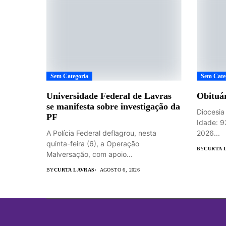
Sem Categoria
Sem Cate
Universidade Federal de Lavras
Obituár
se manifesta sobre investigação da
Diocesia
PF
Idade: 9
A Polícia Federal deflagrou, nesta
2026...
quinta-feira (6), a Operação
BY
CURTA 
Malversação, com apoio...
BY
CURTA LAVRAS
AGOSTO 6, 2026