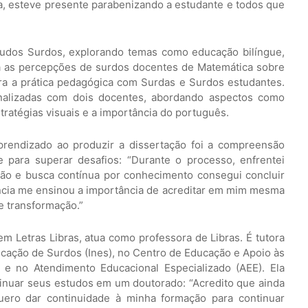
a, esteve presente parabenizando a estudante e todos que
tudos Surdos, explorando temas como educação bilíngue,
ga as percepções de surdos docentes de Matemática sobre
ra a prática pedagógica com Surdas e Surdos estudantes.
sinalizadas com dois docentes, abordando aspectos como
stratégias visuais e a importância do português.
prendizado ao produzir a dissertação foi a compreensão
 para superar desafios: “Durante o processo, enfrentei
ção e busca contínua por conhecimento consegui concluir
ência me ensinou a importância de acreditar em mim mesma
 transformação.”
m Letras Libras, atua como professora de Libras. É tutora
ucação de Surdos (Ines), no Centro de Educação e Apoio às
 e no Atendimento Educacional Especializado (AEE). Ela
tinuar seus estudos em um doutorado: “Acredito que ainda
quero dar continuidade à minha formação para continuar