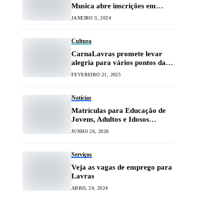
Musica abre inscrições em
SJDR
JANEIRO 3, 2024
Cultura
CarnaLavras promete levar
alegria para vários pontos da
cidade
FEVEREIRO 21, 2025
Notícias
Matrículas para Educação de
Jovens, Adultos e Idosos
seguem abertas em Lavras
JUNHO 26, 2026
Serviços
Veja as vagas de emprego para
Lavras
ABRIL 24, 2024