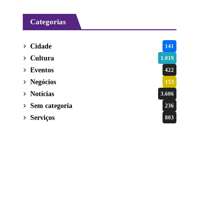
Categorias
Cidade
141
Cultura
1.019
Eventos
422
Negócios
153
Notícias
3.606
Sem categoria
236
Serviços
803