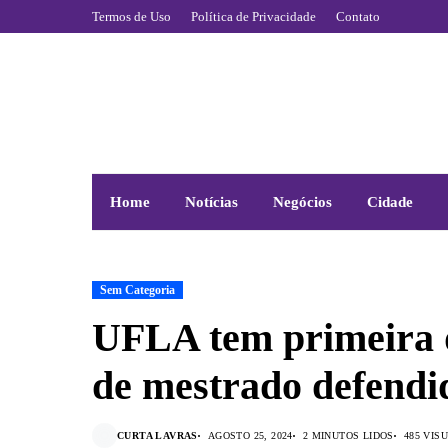
Termos de Uso
Política de Privacidade
Contato
Home
Notícias
Negócios
Cidade
Sem Categoria
UFLA tem primeira d
de mestrado defendi
Dissertação foi defendida de forma
CURTA LAVRAS
AGOSTO 25, 2024
2 MINUTOS LIDOS
485 VIS