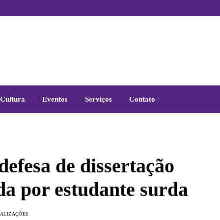
Cultura
Eventos
Serviços
Contato
efesa de dissertação
da por estudante surda
 bilíngue, utilizando tanto a Língua Brasileira de Sinais (Libras) quanto o
UALIZAÇÕES