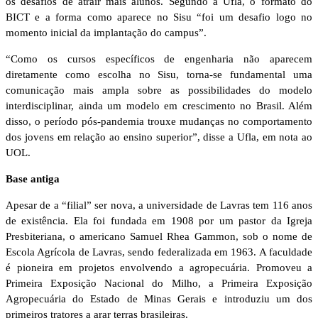
os desafios de atrair mais alunos. Segundo a Ufla, o formato do
BICT e a forma como aparece no Sisu “foi um desafio logo no
momento inicial da implantação do campus”.
“Como os cursos específicos de engenharia não aparecem
diretamente como escolha no Sisu, torna-se fundamental uma
comunicação mais ampla sobre as possibilidades do modelo
interdisciplinar, ainda um modelo em crescimento no Brasil. Além
disso, o período pós-pandemia trouxe mudanças no comportamento
dos jovens em relação ao ensino superior”, disse a Ufla, em nota ao
UOL.
Base antiga
Apesar de a “filial” ser nova, a universidade de Lavras tem 116 anos
de existência. Ela foi fundada em 1908 por um pastor da Igreja
Presbiteriana, o americano Samuel Rhea Gammon, sob o nome de
Escola Agrícola de Lavras, sendo federalizada em 1963. A faculdade
é pioneira em projetos envolvendo a agropecuária. Promoveu a
Primeira Exposição Nacional do Milho, a Primeira Exposição
Agropecuária do Estado de Minas Gerais e introduziu um dos
primeiros tratores a arar terras brasileiras.